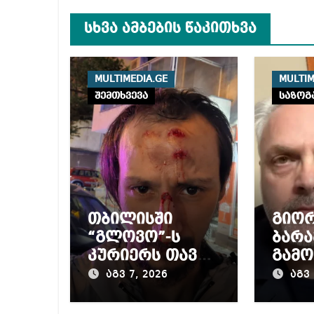
სხვა ამბების წაკითხვა
MULTIMEDIA.GE
MULTIM
შემთხვევა
საზოგ
თბილისში
გიო
“გლოვო”-ს
ბარა
კურიერს თავს
გამო
დაესხნენ
პრო
აგვ 7, 2026
აგვ 
მიერ
წინა