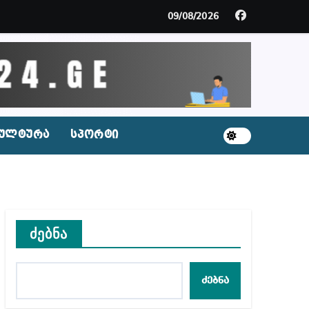
მდე პატიმრობას ითვალისწინებს
09/08/2026
გარემოა შექმნილი რუსი ტურისტებისთვის, ჩვენი კ
ცხვენთ – ეკა კუპატაძე ნანუკა ჟორჟოლიანს
 სამარტოო საკანში მოთავსება, საერთაშორისო ნორმე
ულტურა
სპორტი
ს ნაცვლად ცხენის ხორცი შეჰქონდათ
ლ შეტევაზე ჩვენი ეროვნული იდენტობის წინააღმდე
ს ცენტრის რეკომენდაციები
ძებნა
ძებნა
აშვილი