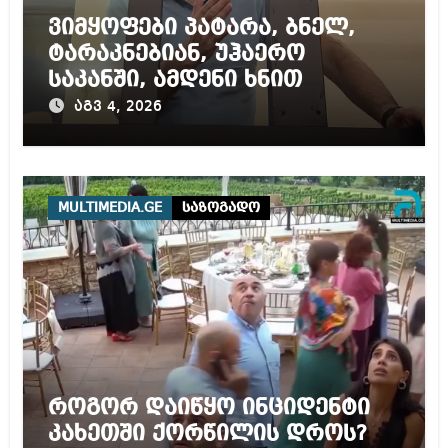
ვიმყოფები პატარა, ბნელ,
ტარაკნებიან, უჰაერო
საკანში, ამდენი ხნით
სამარტოო საკანში
აგვ 4, 2026
მოთავსება, საერთაშორისო
ნორმებით, უტოლდება
წამებას და არაადამიანურ
მოპყრობას – სააკაშვილი
MULTIMEDIA.GE
საზოგადო
როგორ დაიწყო ინციდენტი
კახეთში ქორწილის დროს?