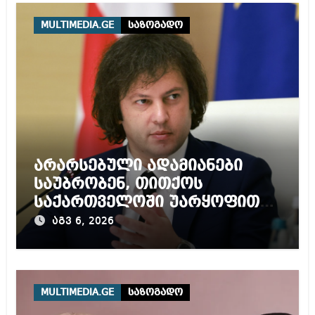
MULTIMEDIA.GE
საზოგადო
არარსებული ადამიანები
საუბრობენ, თითქოს
საქართველოში უარყოფითი
გარემოა შექმნილი რუსი
აგვ 6, 2026
ტურისტებისთვის, ჩვენი კარი
არის ღია ნებისმიერი
ტურისტისთვის
MULTIMEDIA.GE
საზოგადო