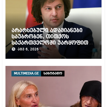
არარსებული ადამიანები
საუბრობენ, თითქოს
საქართველოში უარყოფითი
გარემოა შექმნილი რუსი
აგვ 6, 2026
ტურისტებისთვის, ჩვენი კარი
არის ღია ნებისმიერი
ტურისტისთვის
MULTIMEDIA.GE
საზოგადო