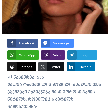
Facebook
Messenger
WhatsApp
Viber
Telegram
Threads
Twitter
LinkedIn
წაკითხვა:
585
შალვა რამიშვილის ყოფილი მეუღლე თეა
აბაშმაძე ეხმიანება მისი უფროსი ვაჟის
წერილს, რომელიც 6 აპრილს
გამოაქვეყნა: