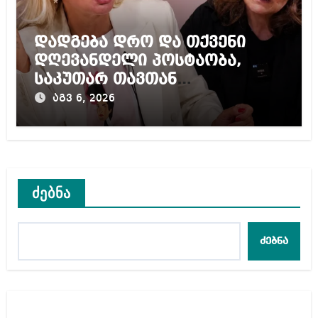
დადგება დრო და თქვენი
დღევანდელი პოსტაობა,
საკუთარ თავთან
შეგარცხვენთ – ეკა კუპატაძე
აგვ 6, 2026
ნანუკა ჟორჟოლიანს
ძებნა
ძებნა