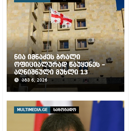
ნია იმნაძეს ბრალი
ოფიციალურად წაუყენეს –
აღნიშნული მუხლი 13
წლამდე პატიმრობას
აგვ 6, 2026
ითვალისწინებს
MULTIMEDIA.GE
საზოგადო