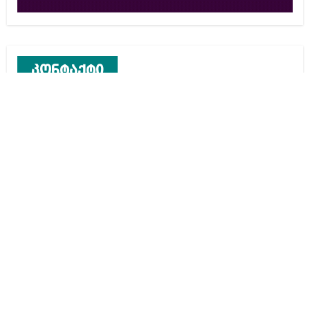
კონტაქტი
რეკლამა საიტზე
კონტაქტი
ჩვენ შესახებ