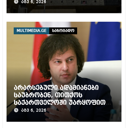
წლამდე პატიმრობას
აგვ 6, 2026
ითვალისწინებს
MULTIMEDIA.GE
საზოგადო
არარსებული ადამიანები
საუბრობენ, თითქოს
საქართველოში უარყოფითი
გარემოა შექმნილი რუსი
აგვ 6, 2026
ტურისტებისთვის, ჩვენი კარი
არის ღია ნებისმიერი