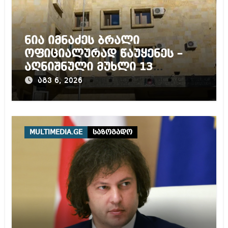
ნია იმნაძეს ბრალი
ოფიციალურად წაუყენეს –
აღნიშნული მუხლი 13
წლამდე პატიმრობას
აგვ 6, 2026
ითვალისწინებს
MULTIMEDIA.GE
საზოგადო