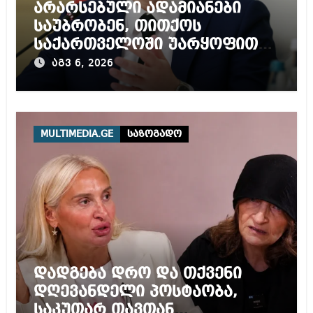
არარსებული ადამიანები
საუბრობენ, თითქოს
საქართველოში უარყოფითი
გარემოა შექმნილი რუსი
აგვ 6, 2026
ტურისტებისთვის, ჩვენი კარი
არის ღია ნებისმიერი
ტურისტისთვის
MULTIMEDIA.GE
საზოგადო
დადგება დრო და თქვენი
დღევანდელი პოსტაობა,
საკუთარ თავთან