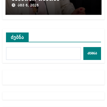
შეგარცხვენთ – ეკა კუპატაძე
აგვ 6, 2026
ნანუკა ჟორჟოლიანს
ძებნა
ძებნა