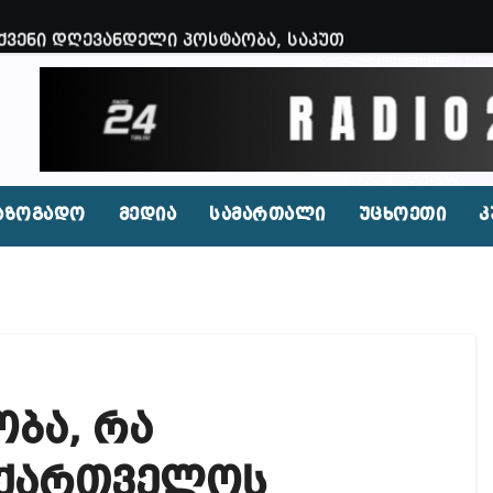
ვენი დღევანდელი პოსტაობა, საკუთარ თავთან შეგარ
 ბნელ, ტარაკნებიან, უჰაერო საკანში, ამდენი ხნით
იდენტი კახეთში ქორწილის დროს? (ვიდეო)
ირი, რომლებსაც საბავშვი ბაღებში საქონლის ხორცი
 ნამდვილად არის რეაგირება საჭირო კოორდინირებუ
აზოგადო
მედია
სამართალი
უცხოეთი
კ
აფხულის ცხელ დღეებში? – დაავადებათა კონტროლი
დ მოშლილია – პრემიერი
ფეისბუქზე თაღლითური ფულადი შეთავაზებები?
ირდაპირ შექმნან მდინარაძის სამინისტრო – გია ხუხ
ბა, რა
აუჩის გარშემო — COVID-19-ის წარმოშობის გამოძიე
ი ოპოზიციური ტელევიზიებით უკმაყოფილოა
აქართველოს