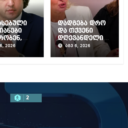
რსებული
დადგება დრო
იანები
და თქვენი
რობენ,
დღევანდელი
ქოს
პოსტაობა,
6, 2026
აგვ 6, 2026
ართველოში
საკუთარ
ყოფითი
თავთან
მოა
შეგარცხვენთ –
ნილი რუსი
ეკა კუპატაძე
სტებისთვი
ნანუკა
ვენი კარი
ჟორჟოლიანს
 ღია
2
სმიერი
სტისთვის