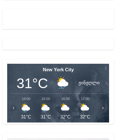
ულ შედეგებამდე მივიდეთ – ირმა ინაშვილი
მდე პატიმრობას ითვალისწინებს
New York City
31°C
ჟინჟღლი
14:00
15:00
16:00
17:00
18:00
19:00
‹
›
31°C
31°C
32°C
32°C
31°C
31°C