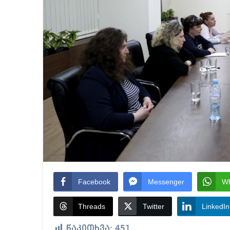
Facebook
Messenger
W
Threads
Twitter
LinkedIn
წაკითხვა:
451