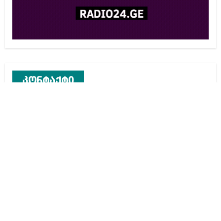
კონტაქტი
რეკლამა საიტზე
კონტაქტი
ჩვენ შესახებ