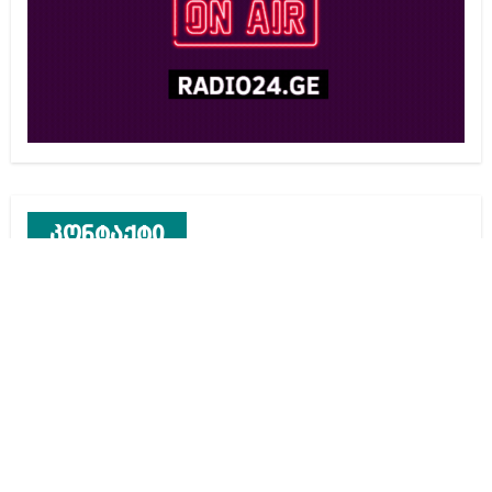
კონტაქტი
რეკლამა საიტზე
კონტაქტი
ჩვენ შესახებ