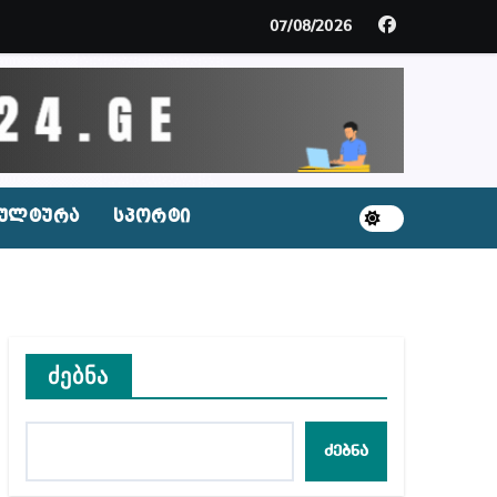
ცხვენთ – ეკა კუპატაძე ნანუკა ჟორჟოლიანს
07/08/2026
 სამარტოო საკანში მოთავსება, საერთაშორისო ნორმე
ს ნაცვლად ცხენის ხორცი შეჰქონდათ
ლ შეტევაზე ჩვენი ეროვნული იდენტობის წინააღმდე
ულტურა
სპორტი
ს ცენტრის რეკომენდაციები
ძებნა
აშვილი
ბიდან შესაძლო სისხლის სამართლის საქმემდე
ძებნა