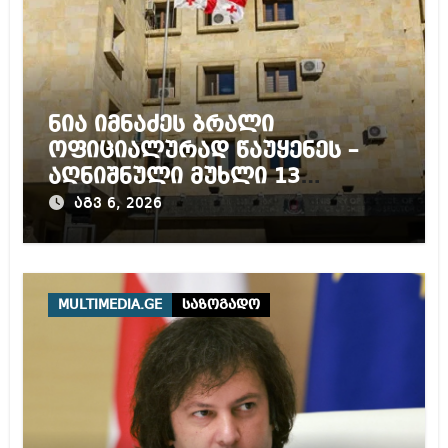
ნია იმნაძეს ბრალი
ოფიციალურად წაუყენეს –
აღნიშნული მუხლი 13
წლამდე პატიმრობას
აგვ 6, 2026
ითვალისწინებს
MULTIMEDIA.GE
საზოგადო