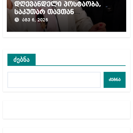
დღევანდელი პოსტაობა,
საკუთარ თავთან
შეგარცხვენთ – ეკა კუპატაძე
აგვ 6, 2026
ნანუკა ჟორჟოლიანს
ძებნა
ძებნა