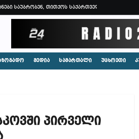
ვენი დღევანდელი პოსტაობა, საკუთარ თავთან შეგარ
 ბნელ, ტარაკნებიან, უჰაერო საკანში, ამდენი ხნით
იდენტი კახეთში ქორწილის დროს? (ვიდეო)
პირი, რომლებსაც საბავშვი ბაღებში საქონლის ხორცი
 ნამდვილად არის რეაგირება საჭირო კოორდინირებუ
აზოგადო
მედია
სამართალი
უცხოეთი
კ
აფხულის ცხელ დღეებში? – დაავადებათა კონტროლი
დ მოშლილია – პრემიერი
ფეისბუქზე თაღლითური ფულადი შეთავაზებები?
ირდაპირ შექმნან მდინარაძის სამინისტრო – გია ხუხ
სკოვში პირველი
აუჩის გარშემო — COVID-19-ის წარმოშობის გამოძიე
ი ოპოზიციური ტელევიზიებით უკმაყოფილოა
ა