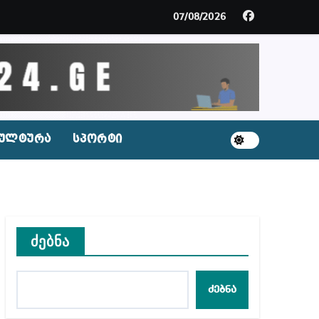
ცხვენთ – ეკა კუპატაძე ნანუკა ჟორჟოლიანს
07/08/2026
 სამარტოო საკანში მოთავსება, საერთაშორისო ნორმე
ს ნაცვლად ცხენის ხორცი შეჰქონდათ
ლ შეტევაზე ჩვენი ეროვნული იდენტობის წინააღმდე
ულტურა
სპორტი
ს ცენტრის რეკომენდაციები
ძებნა
აშვილი
ბიდან შესაძლო სისხლის სამართლის საქმემდე
ძებნა