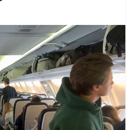
იკის ელჩის მოვალეობას ემი დიასი შეასრულებს
ოგადოებაში აგრესია, რომ ბოლოს, შეიძლება ტრაგიკ
 ოფიციალურად წაუყენეს – აღნიშნული მუხლი 13 წლა