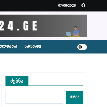
ცხვენთ – ეკა კუპატაძე ნანუკა ჟორჟოლიანს
07/08/2026
 სამარტოო საკანში მოთავსება, საერთაშორისო ნორმე
ს ნაცვლად ცხენის ხორცი შეჰქონდათ
ლ შეტევაზე ჩვენი ეროვნული იდენტობის წინააღმდე
ულტურა
სპორტი
ს ცენტრის რეკომენდაციები
ძებნა
აშვილი
ბიდან შესაძლო სისხლის სამართლის საქმემდე
ძებნა