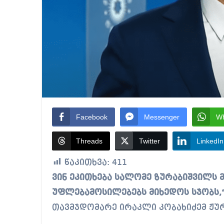
Facebook
Messenger
W
Threads
Twitter
LinkedIn
წაკითხვა:
411
ვინ ეკითხება სალომე ზურაბიშვილს მე რაზე ვისაუბრებ, მან თავის
უფლებამოსილებებს მიხედოს სჯობს,“
თავმჯდომარე ირაკლი კობახიძემ ჟუ