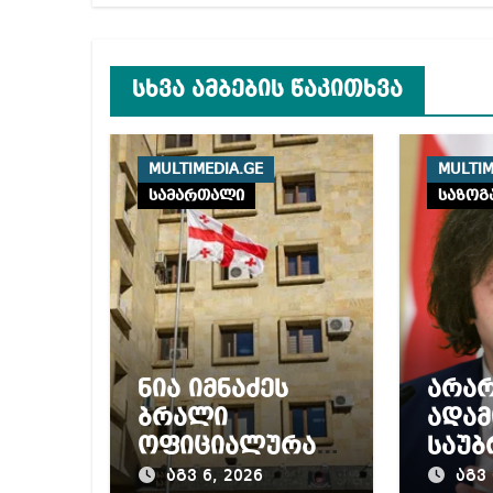
სხვა ამბების წაკითხვა
MULTIMEDIA.GE
MULTIM
სამართალი
საზოგ
ნია იმნაძეს
არა
ბრალი
ადამ
ოფიციალურად
საუბ
წაუყენეს –
თით
აგვ 6, 2026
აგვ 