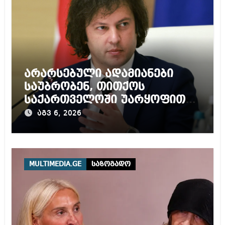
არარსებული ადამიანები
საუბრობენ, თითქოს
საქართველოში უარყოფითი
გარემოა შექმნილი რუსი
აგვ 6, 2026
ტურისტებისთვის, ჩვენი კარი
არის ღია ნებისმიერი
ტურისტისთვის
MULTIMEDIA.GE
საზოგადო