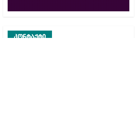
კონტაქტი
რეკლამა საიტზე
კონტაქტი
ჩვენ შესახებ