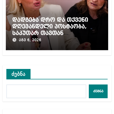
დადგება დრო და თქვენი
დღევანდელი პოსტაობა,
საკუთარ თავთან
შეგარცხვენთ – ეკა კუპატაძე
აგვ 6, 2026
ნანუკა ჟორჟოლიანს
ძებნა
ძებნა