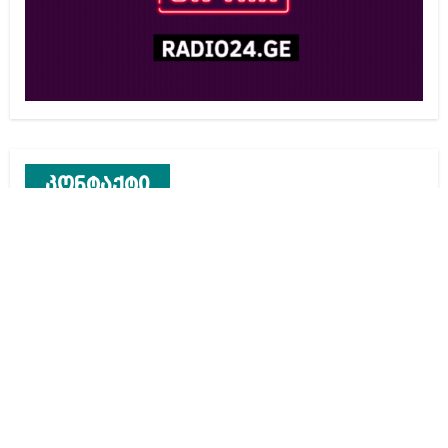
კონტაქტი
რეკლამა საიტზე
კონტაქტი
ჩვენ შესახებ