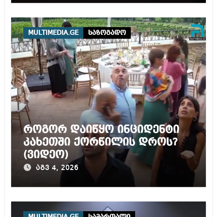
ნორმებით, უტოლდება
წამებას და არაადამიანურ
მოპყრობას – სააკაშვილი
MULTIMEDIA.GE
საზოგადო
როგორ დაიწყო ინციდენტი
კახეთში ქორწილის დროს?
(ვიდეო)
აგვ 4, 2026