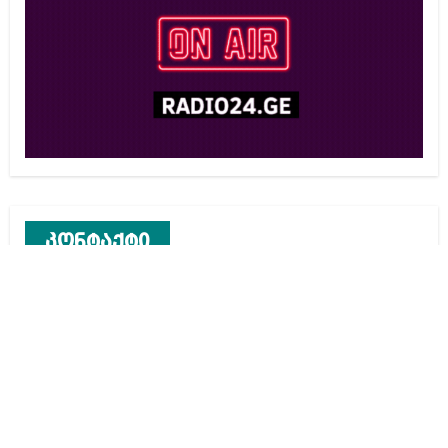
კონტაქტი
რეკლამა საიტზე
კონტაქტი
ჩვენ შესახებ