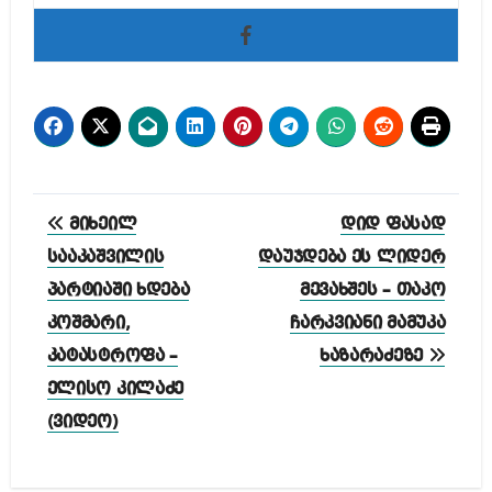
პოსტის
მიხეილ
დიდ ფასად
ნავიგაცია
სააკაშვილის
დაუჯდება ეს ლიდერ
პარტიაში ხდება
მევახშეს – თაკო
კოშმარი,
ჩარკვიანი მამუკა
კატასტროფა –
ხაზარაძეზე
ელისო კილაძე
(ვიდეო)