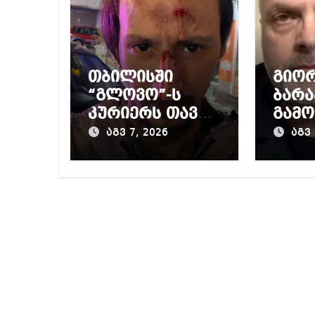
თბილისში
გიო
“გლოვო”-ს
ბარა
კურიერს თავს
გამო
დაესხნენ
პრო
აგვ 7, 2026
აგვ 
მიერ
წინა
დაწ
გამო