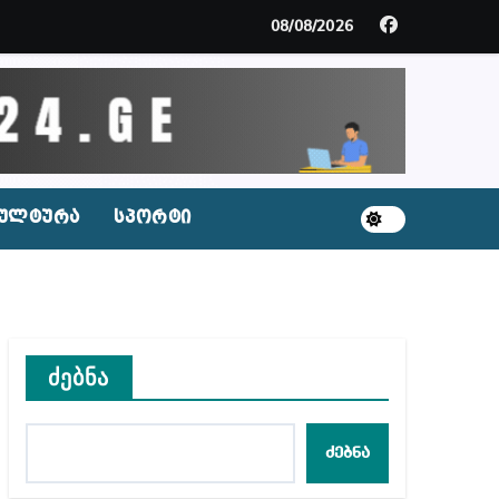
მდე პატიმრობას ითვალისწინებს
08/08/2026
გარემოა შექმნილი რუსი ტურისტებისთვის, ჩვენი კ
ცხვენთ – ეკა კუპატაძე ნანუკა ჟორჟოლიანს
 სამარტოო საკანში მოთავსება, საერთაშორისო ნორმე
ულტურა
სპორტი
ს ნაცვლად ცხენის ხორცი შეჰქონდათ
ლ შეტევაზე ჩვენი ეროვნული იდენტობის წინააღმდე
ს ცენტრის რეკომენდაციები
ძებნა
ძებნა
აშვილი