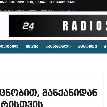
ვენი დღევანდელი პოსტაობა, საკუთარ თავთან შეგარ
 ბნელ, ტარაკნებიან, უჰაერო საკანში, ამდენი ხნით
იდენტი კახეთში ქორწილის დროს? (ვიდეო)
ირი, რომლებსაც საბავშვი ბაღებში საქონლის ხორცი
 ნამდვილად არის რეაგირება საჭირო კოორდინირებუ
აზოგადო
მედია
სამართალი
უცხოეთი
კ
აფხულის ცხელ დღეებში? – დაავადებათა კონტროლი
დ მოშლილია – პრემიერი
ფეისბუქზე თაღლითური ფულადი შეთავაზებები?
ირდაპირ შექმნან მდინარაძის სამინისტრო – გია ხუხ
ცნობით, მანქანიდან
აუჩის გარშემო — COVID-19-ის წარმოშობის გამოძიე
ი ოპოზიციური ტელევიზიებით უკმაყოფილოა
ურისთვის