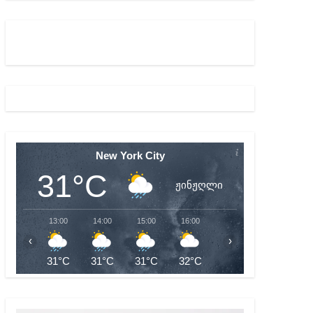
ულ შედეგებამდე მივიდეთ – ირმა ინაშვილი
მდე პატიმრობას ითვალისწინებს
New York City
31°C
ჟინჟღლი
13:00
14:00
15:00
16:00
17:00
18:00
‹
›
31°C
31°C
31°C
32°C
32°C
31°C