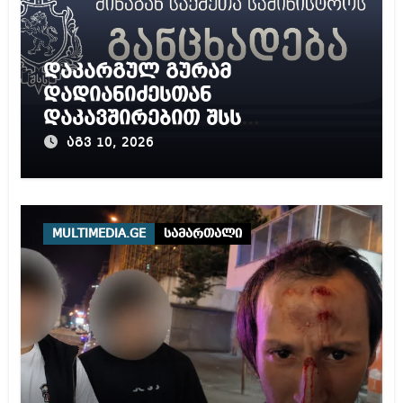
დაკარგულ გურამ
დადიანიძესთან
დაკავშირებით შსს
განცხადებას ავრცელებს
აგვ 10, 2026
MULTIMEDIA.GE
სამართალი