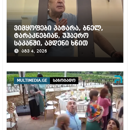
ვიმყოფები პატარა, ბნელ,
ტარაკნებიან, უჰაერო
საკანში, ამდენი ხნით
სამარტოო საკანში
აგვ 4, 2026
მოთავსება, საერთაშორისო
ნორმებით, უტოლდება
წამებას და არაადამიანურ
მოპყრობას – სააკაშვილი
MULTIMEDIA.GE
საზოგადო