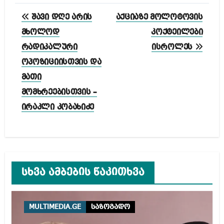
პოსტის
შავი დღე არის
აქციაზე მოლოტოვის
ნავიგაცია
მხოლოდ
კოქტეილები
რადიკალური
ისროლეს
ოპოზიციისთვის და
მათი
მომხრეებისთვის –
ირაკლი კობახიძე
სხვა ამბების წაკითხვა
MULTIMEDIA.GE
საზოგადო