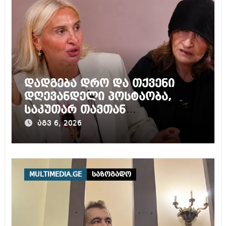
დადგება დრო და თქვენი
დღევანდელი პოსტაობა,
საკუთარ თავთან
შეგარცხვენთ – ეკა კუპატაძე
აგვ 6, 2026
ნანუკა ჟორჟოლიანს
MULTIMEDIA.GE
საზოგადო