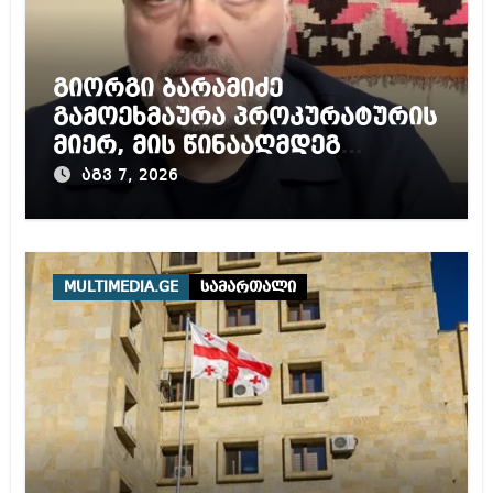
გიორგი ბარამიძე
გამოეხმაურა პროკურატურის
მიერ, მის წინააღმდეგ
დაწყებულ გამოძიებას
აგვ 7, 2026
MULTIMEDIA.GE
სამართალი