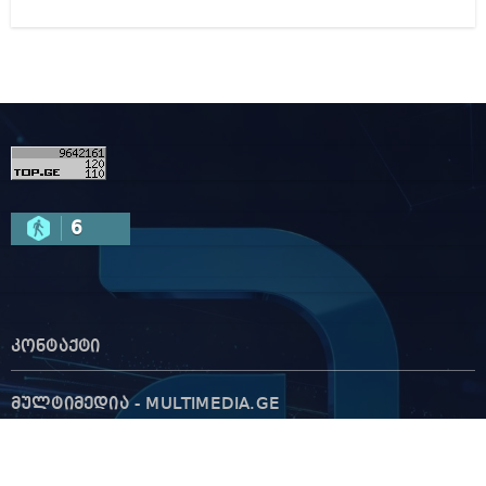
კონტაქტი
რეკლამა საიტზე
კონტაქტი
ჩვენ შესახებ