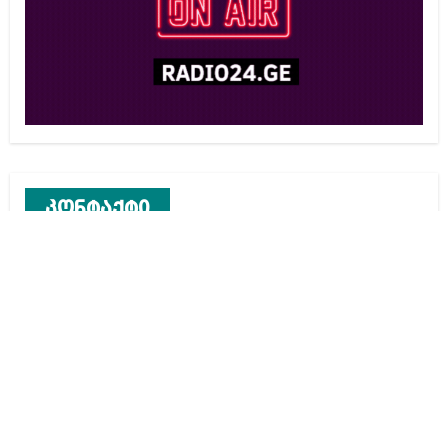
კონტაქტი
რეკლამა საიტზე
კონტაქტი
ჩვენ შესახებ