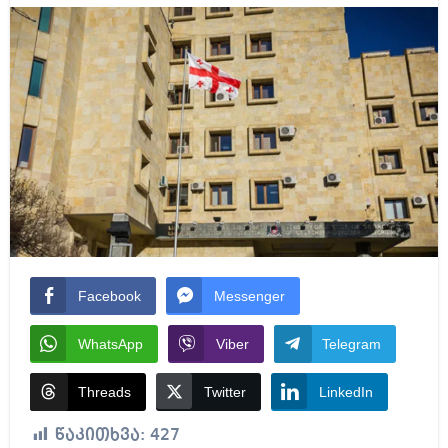
Facebook
Messenger
WhatsApp
Viber
Telegram
Threads
Twitter
LinkedIn
წაკითხვა:
427