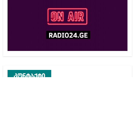
კონტაქტი
რეკლამა საიტზე
კონტაქტი
ჩვენ შესახებ