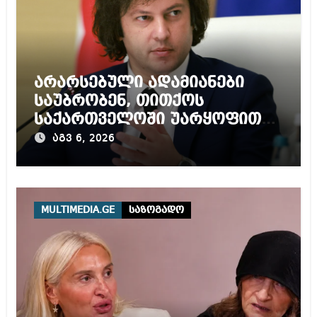
არარსებული ადამიანები
საუბრობენ, თითქოს
საქართველოში უარყოფითი
გარემოა შექმნილი რუსი
აგვ 6, 2026
ტურისტებისთვის, ჩვენი კარი
არის ღია ნებისმიერი
ტურისტისთვის
MULTIMEDIA.GE
საზოგადო