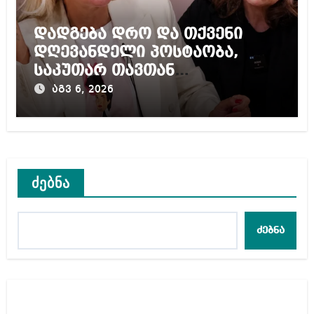
დადგება დრო და თქვენი
დღევანდელი პოსტაობა,
საკუთარ თავთან
შეგარცხვენთ – ეკა კუპატაძე
აგვ 6, 2026
ნანუკა ჟორჟოლიანს
ძებნა
ძებნა