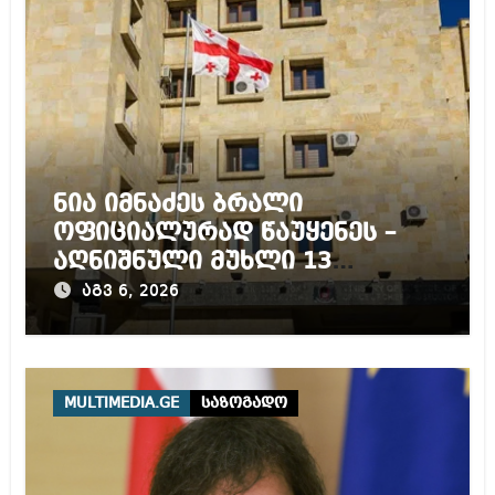
ნია იმნაძეს ბრალი
ოფიციალურად წაუყენეს –
აღნიშნული მუხლი 13
წლამდე პატიმრობას
აგვ 6, 2026
ითვალისწინებს
MULTIMEDIA.GE
საზოგადო