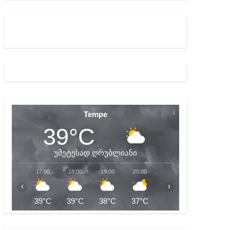
ა რუხაძეზე
 სამარტოო საკანში მოთავსება, საერთაშორისო ნორმე
Tempe
39°C
უმეტესად ღრუბლიანი
17:00
18:00
19:00
20:00
21:00
22:00
‹
›
39°C
39°C
38°C
37°C
36°C
36°C