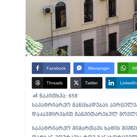
Facebook
Messenger
W
Threads
Twitter
LinkedIn
წაკითხვა:
658
საპატრიარქო განცხადებას ავრცელებს და ეხმიანება დედა მატრონას ხატთან
დაკავშირებით განვითარებულ მოვლე
საპატრიარქო მიმართავს ხატის შემწ