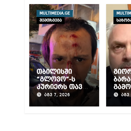
MULTIMEDIA.GE
MULTIM
შემთხვევა
საზოგ
თბილისში
გიო
“გლოვო”-ს
ბარა
კურიერს თავს
გამო
დაესხნენ
პრო
აგვ 7, 2026
აგვ 
მიერ
წინა
დაწ
გამო