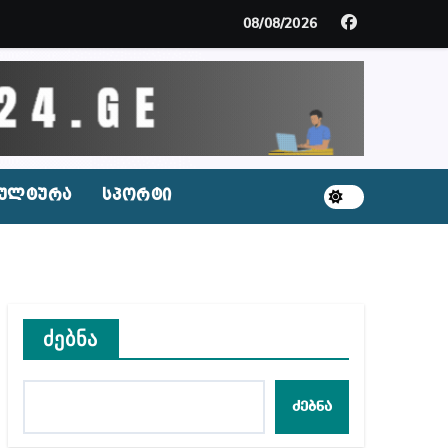
მდე პატიმრობას ითვალისწინებს
08/08/2026
გარემოა შექმნილი რუსი ტურისტებისთვის, ჩვენი კ
ცხვენთ – ეკა კუპატაძე ნანუკა ჟორჟოლიანს
 სამარტოო საკანში მოთავსება, საერთაშორისო ნორმე
ულტურა
სპორტი
ს ნაცვლად ცხენის ხორცი შეჰქონდათ
ლ შეტევაზე ჩვენი ეროვნული იდენტობის წინააღმდე
ს ცენტრის რეკომენდაციები
ძებნა
ძებნა
აშვილი