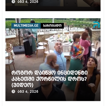
სამარტოო საკანში
აგვ 4, 2026
მოთავსება, საერთაშორისო
ნორმებით, უტოლდება
წამებას და არაადამიანურ
მოპყრობას – სააკაშვილი
MULTIMEDIA.GE
საზოგადო
როგორ დაიწყო ინციდენტი
კახეთში ქორწილის დროს?
(ვიდეო)
აგვ 4, 2026