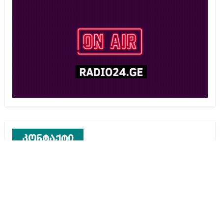
კონტაქტი
რეკლამა საიტზე
კონტაქტი