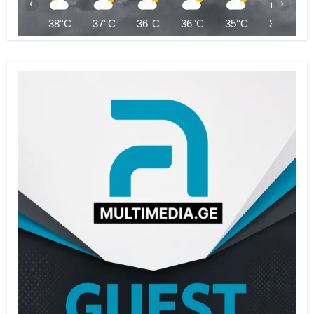
‹
›
38°C
37°C
36°C
36°C
35°C
35°C