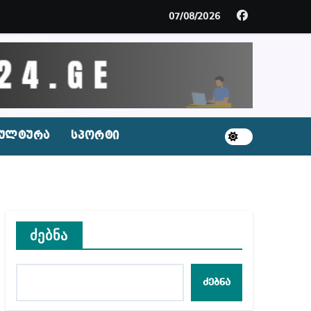
ცხვენთ – ეკა კუპატაძე ნანუკა ჟორჟოლიანს
07/08/2026
 სამარტოო საკანში მოთავსება, საერთაშორისო ნორმე
ს ნაცვლად ცხენის ხორცი შეჰქონდათ
ლ შეტევაზე ჩვენი ეროვნული იდენტობის წინააღმდე
ულტურა
სპორტი
ს ცენტრის რეკომენდაციები
ძებნა
აშვილი
ბიდან შესაძლო სისხლის სამართლის საქმემდე
ძებნა