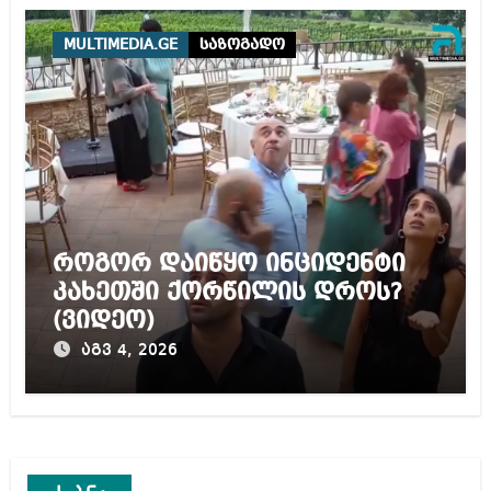
წამებას და არაადამიანურ
მოპყრობას – სააკაშვილი
MULTIMEDIA.GE
საზოგადო
როგორ დაიწყო ინციდენტი
კახეთში ქორწილის დროს?
(ვიდეო)
აგვ 4, 2026