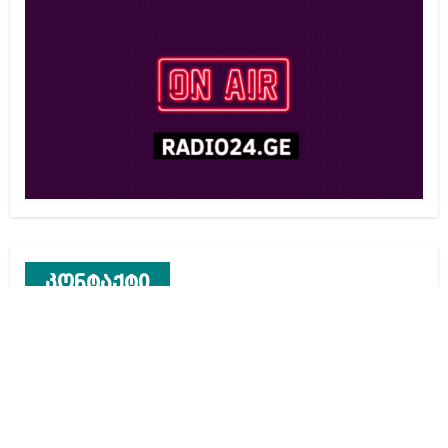
კონტაქტი
რეკლამა საიტზე
კონტაქტი