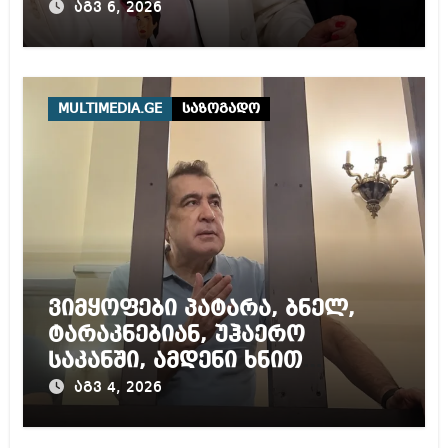
შეგარცხვენთ – ეკა კუპატაძე
აგვ 6, 2026
ნანუკა ჟორჟოლიანს
MULTIMEDIA.GE
საზოგადო
ვიმყოფები პატარა, ბნელ,
ტარაკნებიან, უჰაერო
საკანში, ამდენი ხნით
სამარტოო საკანში
აგვ 4, 2026
მოთავსება, საერთაშორისო
ნორმებით, უტოლდება