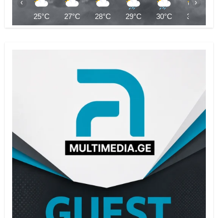
‹
›
25°C
27°C
28°C
29°C
30°C
31°C