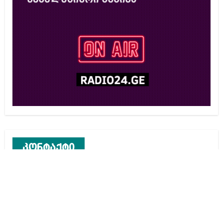
კონტაქტი
რეკლამა საიტზე
კონტაქტი