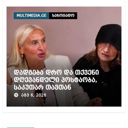
არის ღია ნებისმიერი
ტურისტისთვის
MULTIMEDIA.GE
საზოგადო
დადგება დრო და თქვენი
დღევანდელი პოსტაობა,
საკუთარ თავთან
შეგარცხვენთ – ეკა კუპატაძე
აგვ 6, 2026
ნანუკა ჟორჟოლიანს