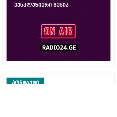
კონტაქტი
რეკლამა საიტზე
კონტაქტი