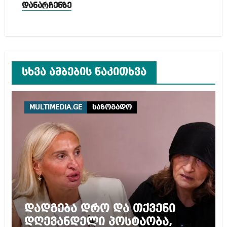
დანარჩენზე
სხვა ამბების წაკითხვა
MULTIMEDIA.GE
საზოგადო
დადგება დრო და თქვენი
დღევანდელი პოსტაობა,