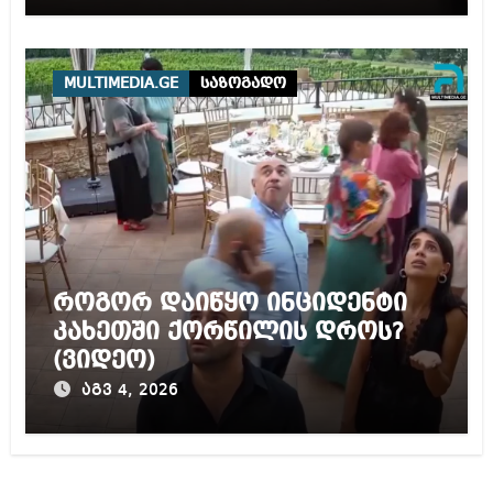
ნორმებით, უტოლდება
წამებას და არაადამიანურ
მოპყრობას – სააკაშვილი
MULTIMEDIA.GE
საზოგადო
როგორ დაიწყო ინციდენტი
კახეთში ქორწილის დროს?
(ვიდეო)
აგვ 4, 2026