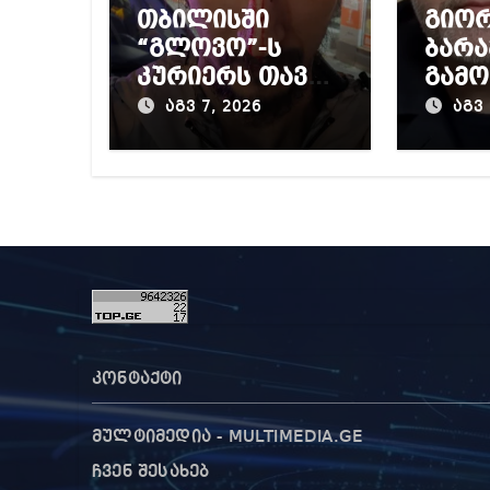
თბილისში
გიო
“გლოვო”-ს
ბარა
კურიერს თავს
გამო
დაესხნენ
პრო
აგვ 7, 2026
აგვ 
მიერ
წინა
დაწ
გამო
კონტაქტი
მულტიმედია - MULTIMEDIA.GE
ჩვენ შესახებ