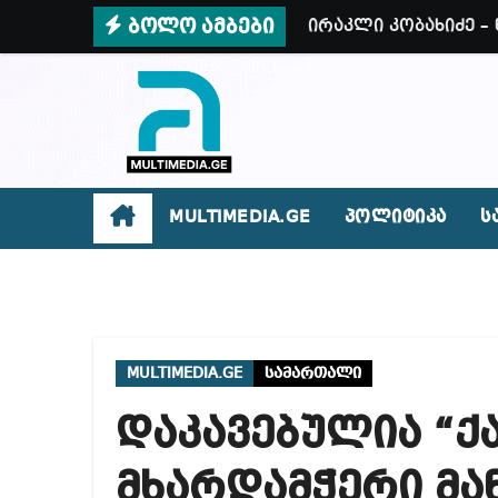
Skip
ბოლო ამბები
ირაკლი კობახიძე –
to
როგორ მოვიქცეთ ზ
content
ოპოზიცია მთლიანა
როგორ გავარჩიოთ 
რატომ წვალობენ? პ
MULTIMEDIA.GE
პოლიტიკა
ს
რა ხდება ენტონი ფ
მიხეილ სააკაშვილ
თბილისში “გლოვო”-
MULTIMEDIA.GE
სამართალი
დაკავებულია “ქ
მხარდამჭერი მა