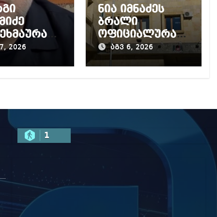
რგი
ნია იმნაძეს
მიძე
ბრალი
ეხმაურა
ოფიციალურად
კურატურის
წაუყენეს –
7, 2026
აგვ 6, 2026
, მის
აღნიშნული
აღმდეგ
მუხლი 13
ყებულ
წლამდე
ძიებას
პატიმრობას
ითვალისწინებს
1