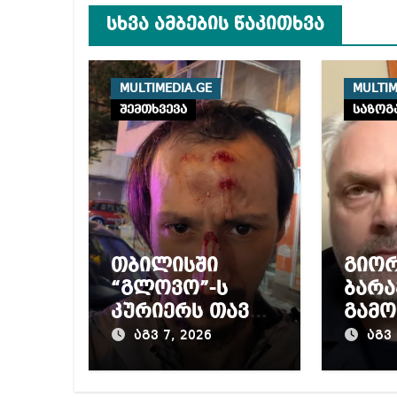
სხვა ამბების წაკითხვა
MULTIMEDIA.GE
MULTIM
შემთხვევა
საზოგ
თბილისში
გიო
“გლოვო”-ს
ბარა
კურიერს თავს
გამო
დაესხნენ
პრო
აგვ 7, 2026
აგვ 
მიერ
წინა