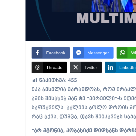
Facebook
Messenger
W
Threads
Twitter
LinkedIn
წაკითხვა:
455
ეკა ბესელია ვარაუდობს, რომ ირაკლი კობახიძე მალე დატოვებს თანამდებობას.
ამის შესახებ მან ტვ “პირველი”-ს ეთ
საფუძველს აძლევს ბოლო დროის მოვ
რაც აქვს, თუმცა, თავს შეიკავებს სა
“არ მგონია, კობახიძე დიდხანს დარჩ