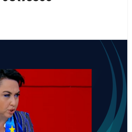
აუჩის გარშემო — COVID-19-ის წარმოშობის გამოძიე
ი ოპოზიციური ტელევიზიებით უკმაყოფილოა
ს კურიერს თავს დაესხნენ