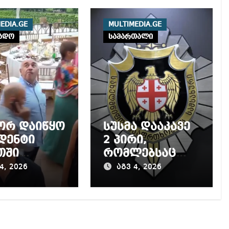
EDIA.GE
MULTIMEDIA.GE
ადო
სამართალი
ორ დაიწყო
სუსმა დააკავე
დენტი
2 პირი,
თში
რომლებსაც
წილის
საბავშვი
4, 2026
აგვ 4, 2026
? (ვიდეო)
ბაღებში
საქონლის
ხორცის
ნაცვლად