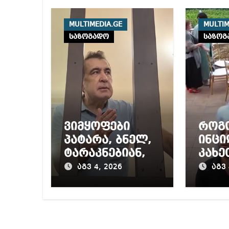
MULTIMEDIA.GE
MULTIM
საზოგადო
საზოგ
ვიმყოფები
როგ
პატარა, ბნელ,
ინცი
ტარაკნებიან,
კახე
უჰაერო
ქორ
აგვ 4, 2026
აგვ 
საკანში,
დროს
ამდენი ხნით
სამარტოო
საკანში