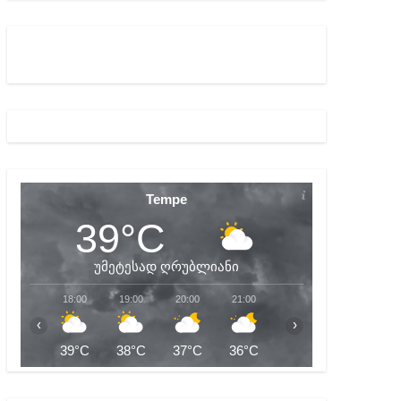
ა რუხაძეზე
 სამარტოო საკანში მოთავსება, საერთაშორისო ნორმე
Tempe
39°C
უმეტესად ღრუბლიანი
18:00
19:00
20:00
21:00
22:00
23:00
‹
›
39°C
38°C
37°C
36°C
36°C
35°C