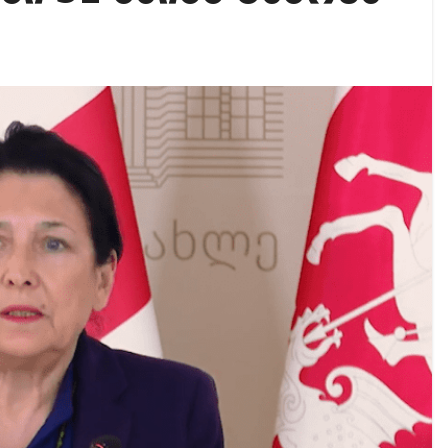
 ვერცერთი სტატუსი ვერ ვნახე – ნინო ჯღარკავა თინ
ვებს Facebook-ის მონეტიზაცია და როგორ ჩავრთოთ?
 ბნელ, ტარაკნებიან, უჰაერო საკანში, ამდენი ხნით