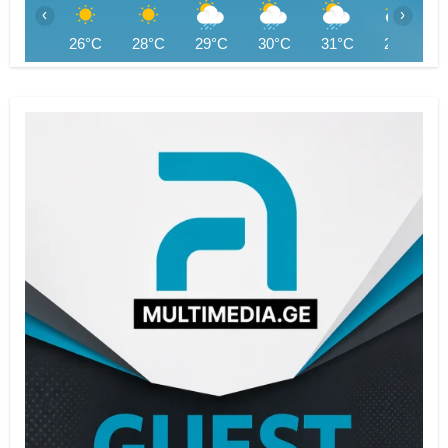
‹
›
26°C
28°C
29°C
30°C
31°C
29°C