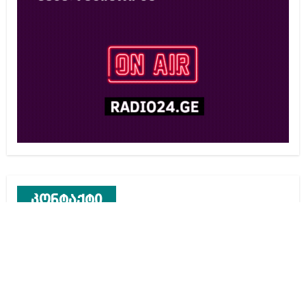
კონტაქტი
რეკლამა საიტზე
კონტაქტი