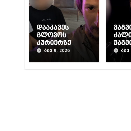
დააკავეს
ვაგვ
გლოვოს
ძალი
კურიერზე
ვაგვ
თავდამსხმელე
ლალ
აგვ 9, 2026
აგვ 
ბი
მორო