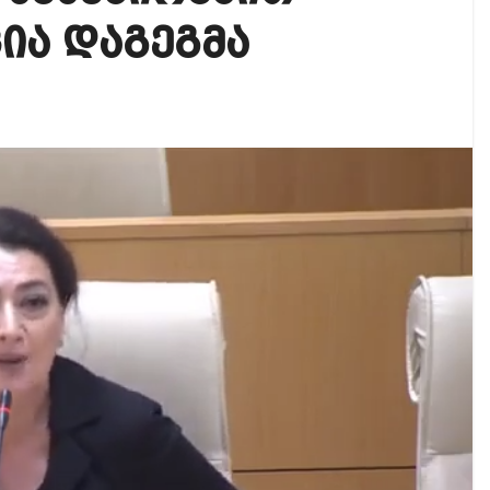
ფეისბუქზე თაღლითური ფულადი შეთავაზებები?
ია დაგეგმა
ირდაპირ შექმნან მდინარაძის სამინისტრო – გია ხუხ
კურიერზე თავდამსხმელები