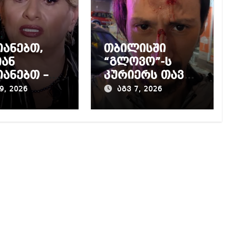
იანებთ,
თბილისში
ან
“გლოვო”-ს
იანებთ –
კურიერს თავს
ი
დაესხნენ
9, 2026
აგვ 7, 2026
შკინა