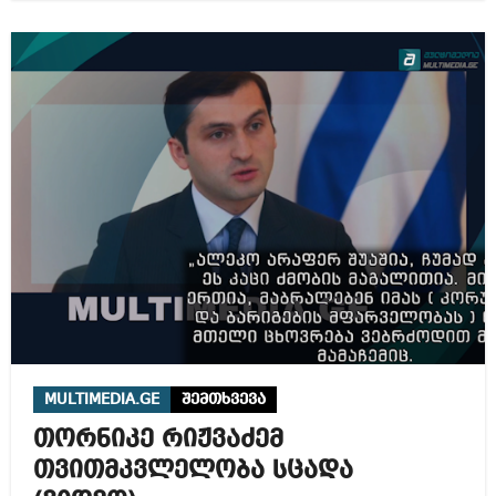
MULTIMEDIA.GE
შემთხვევა
თორნიკე რიჟვაძემ
თვითმკვლელობა სცადა