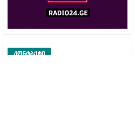
კონტაქტი
რეკლამა საიტზე
კონტაქტი
ჩვენ შესახებ