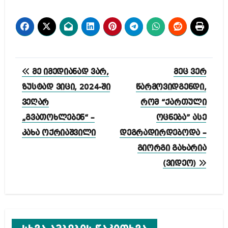
პოსტის
მე იმედიანად ვარ,
მეც ვერ
ნავიგაცია
ზუსტად ვიცი, 2024-ში
წარმოვიდგენდი,
ვეღარ
რომ “ქართული
„გვათოხლებენ“ –
ოცნება” ასე
კახა ოქრიაშვილი
დეგრადირდებოდა –
გიორგი გახარია
(ვიდეო)