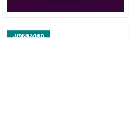
კონტაქტი
რეკლამა საიტზე
კონტაქტი
ჩვენ შესახებ