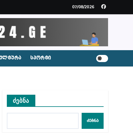
ცხვენთ – ეკა კუპატაძე ნანუკა ჟორჟოლიანს
07/08/2026
 სამარტოო საკანში მოთავსება, საერთაშორისო ნორმე
ს ნაცვლად ცხენის ხორცი შეჰქონდათ
ლ შეტევაზე ჩვენი ეროვნული იდენტობის წინააღმდე
ულტურა
სპორტი
ს ცენტრის რეკომენდაციები
ძებნა
აშვილი
ბიდან შესაძლო სისხლის სამართლის საქმემდე
ძებნა