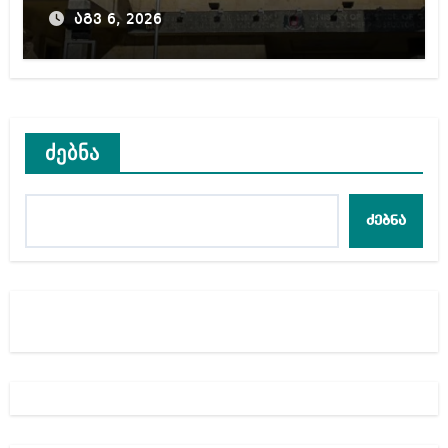
წლამდე პატიმრობას
აგვ 6, 2026
ითვალისწინებს
ძებნა
ძებნა