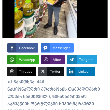
Facebook
Messenger
WhatsApp
Viber
Telegram
Threads
Twitter
LinkedIn
წაკითხვა:
446
ნაციონალური მოძრაობის თავმჯდომარე
ლევან ხაბეიშვილი, წინასაარჩევნო
კამპანიის ფარგლებში სუპერმარკეტში