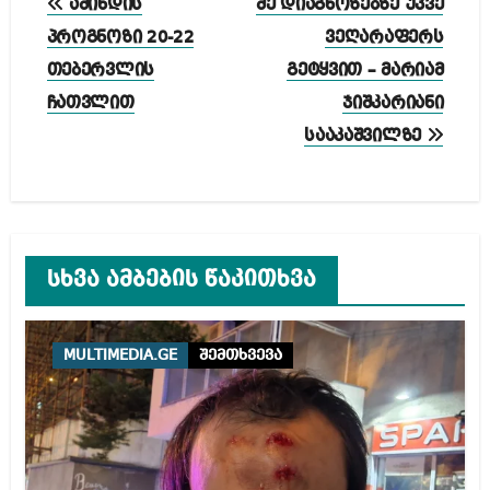
ამინდის
მე დიაგნოზებზე უკვე
ნავიგაცია
პროგნოზი 20-22
ვეღარაფერს
თებერვლის
გეტყვით – მარიამ
ჩათვლით
ჯიშკარიანი
სააკაშვილზე
სხვა ამბების წაკითხვა
MULTIMEDIA.GE
შემთხვევა