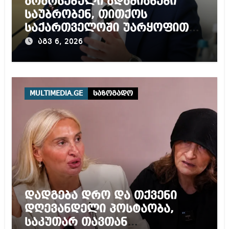
არარსებული ადამიანები
საუბრობენ, თითქოს
საქართველოში უარყოფითი
გარემოა შექმნილი რუსი
აგვ 6, 2026
ტურისტებისთვის, ჩვენი კარი
არის ღია ნებისმიერი
ტურისტისთვის
MULTIMEDIA.GE
საზოგადო
დადგება დრო და თქვენი
დღევანდელი პოსტაობა,
საკუთარ თავთან