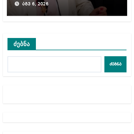
შეგარცხვენთ – ეკა კუპატაძე
აგვ 6, 2026
ნანუკა ჟორჟოლიანს
ძებნა
ძებნა