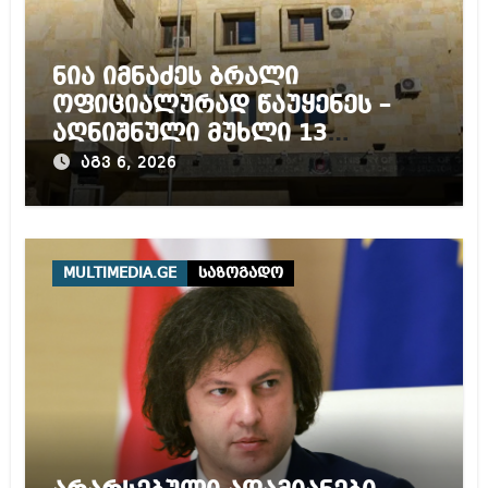
ნია იმნაძეს ბრალი
ოფიციალურად წაუყენეს –
აღნიშნული მუხლი 13
წლამდე პატიმრობას
აგვ 6, 2026
ითვალისწინებს
MULTIMEDIA.GE
საზოგადო