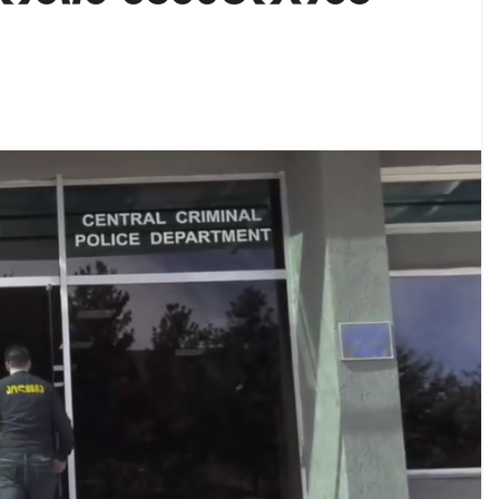
ი ოპოზიციური ტელევიზიებით უკმაყოფილოა
იკის ელჩის მოვალეობას ემი დიასი შეასრულებს
ამოეხმაურა პროკურატურის მიერ, მის წინააღმდეგ დ