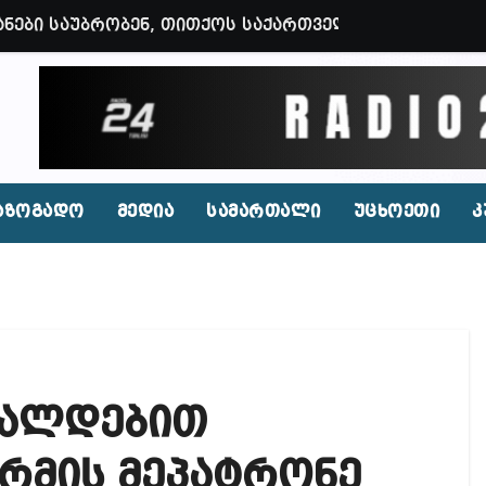
ნები საუბრობენ, თითქოს საქართველოში უარყოფითი 
ვენი დღევანდელი პოსტაობა, საკუთარ თავთან შეგარ
 ბნელ, ტარაკნებიან, უჰაერო საკანში, ამდენი ხნით
იდენტი კახეთში ქორწილის დროს? (ვიდეო)
პირი, რომლებსაც საბავშვი ბაღებში საქონლის ხორცი
აზოგადო
მედია
სამართალი
უცხოეთი
კ
 ნამდვილად არის რეაგირება საჭირო კოორდინირებუ
აფხულის ცხელ დღეებში? – დაავადებათა კონტროლი
დ მოშლილია – პრემიერი
ფეისბუქზე თაღლითური ფულადი შეთავაზებები?
რალდებით
ირდაპირ შექმნან მდინარაძის სამინისტრო – გია ხუხ
აუჩის გარშემო — COVID-19-ის წარმოშობის გამოძიე
რმის მეპატრონე