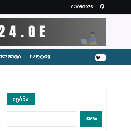
გარემოა შექმნილი რუსი ტურისტებისთვის, ჩვენი კ
07/08/2026
ცხვენთ – ეკა კუპატაძე ნანუკა ჟორჟოლიანს
 სამარტოო საკანში მოთავსება, საერთაშორისო ნორმე
ს ნაცვლად ცხენის ხორცი შეჰქონდათ
ულტურა
სპორტი
ლ შეტევაზე ჩვენი ეროვნული იდენტობის წინააღმდე
ს ცენტრის რეკომენდაციები
ძებნა
აშვილი
ძებნა
ბიდან შესაძლო სისხლის სამართლის საქმემდე