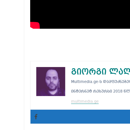
გიორგი ლაღ
Multimedia.ge-ს დამფუძნ
ინტერნეტ რესურსი 2018 წ
multimedia.ge