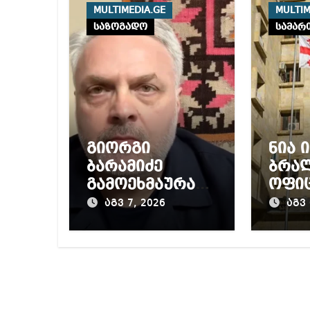
MULTIMEDIA.GE
MULTIM
საზოგადო
სამარ
გიორგი
ნია 
ბარამიძე
ბრა
გამოეხმაურა
ოფი
პროკურატურის
წაუყ
აგვ 7, 2026
აგვ 
მიერ, მის
აღნი
წინააღმდეგ
მუხლ
დაწყებულ
წლა
გამოძიებას
პატი
ითვა