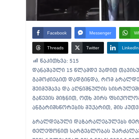
Facebook
Messenger
W
Threads
Twitter
LinkedIn
წაკითხვა:
515
დანაშაული 15 წლამდე ვადით თავისუფლების აღკვეთას ითვალისწინებს.
გამოძიებით დადგინდა, რომ ბრალდებ
შეიმუშავა და აღნიშნულის სისრულეშ
გაწევის მიზნით, ოთხ პირს ფსიქოლ
ანგარიშსწორების მუქარით, მის კუთვ
ბრალდებული დაზარალებულებს ტერ
ტელეფონით სარგებლობას უკრძალავდ