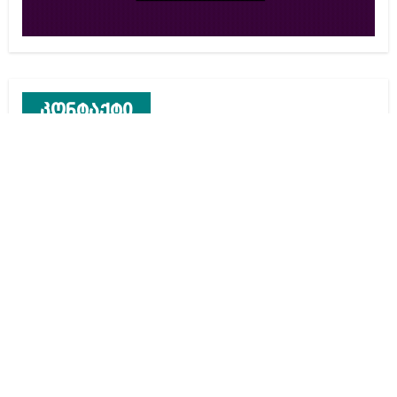
კონტაქტი
რეკლამა საიტზე
კონტაქტი
ჩვენ შესახებ