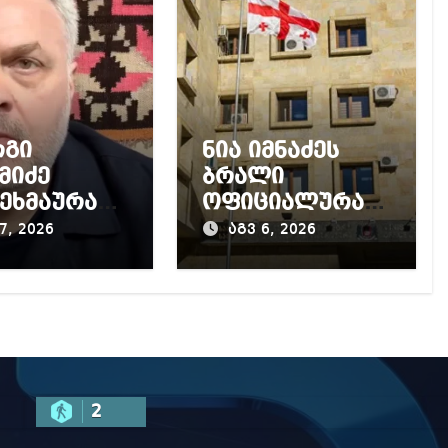
რგი
ნია იმნაძეს
მიძე
ბრალი
ეხმაურა
ოფიციალურად
კურატურის
წაუყენეს –
7, 2026
აგვ 6, 2026
, მის
აღნიშნული
აღმდეგ
მუხლი 13
ყებულ
წლამდე
ძიებას
პატიმრობას
ითვალისწინებს
2