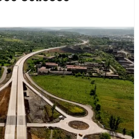
აუჩის გარშემო — COVID-19-ის წარმოშობის გამოძიე
ი ოპოზიციური ტელევიზიებით უკმაყოფილოა
ს კურიერს თავს დაესხნენ