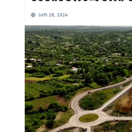
რა ხდება ენტონი ფ
აპრ 26, 2024
მიხეილ სააკაშვილ
თბილისში “გლოვო”-