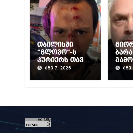
თბილისში
გიო
“გლოვო”-ს
ბარა
კურიერს თავს
გამო
დაესხნენ
პრო
აგვ 7, 2026
აგვ 
მიერ
წინა
დაწ
გამო