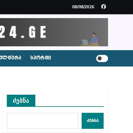
მდე პატიმრობას ითვალისწინებს
08/08/2026
გარემოა შექმნილი რუსი ტურისტებისთვის, ჩვენი კ
ცხვენთ – ეკა კუპატაძე ნანუკა ჟორჟოლიანს
 სამარტოო საკანში მოთავსება, საერთაშორისო ნორმე
ულტურა
სპორტი
ს ნაცვლად ცხენის ხორცი შეჰქონდათ
ლ შეტევაზე ჩვენი ეროვნული იდენტობის წინააღმდე
ს ცენტრის რეკომენდაციები
ძებნა
ძებნა
აშვილი