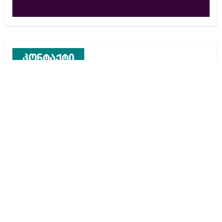
კონტაქტი
რეკლამა საიტზე
კონტაქტი
ჩვენ შესახებ