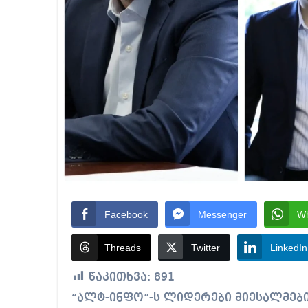
Facebook
Messenger
W
Threads
Twitter
LinkedIn
წაკითხვა:
891
“ალტ-ინფო”-ს ლიდერები მიესალმებიან და მხარდაჭერას უცხადებენ კანონის