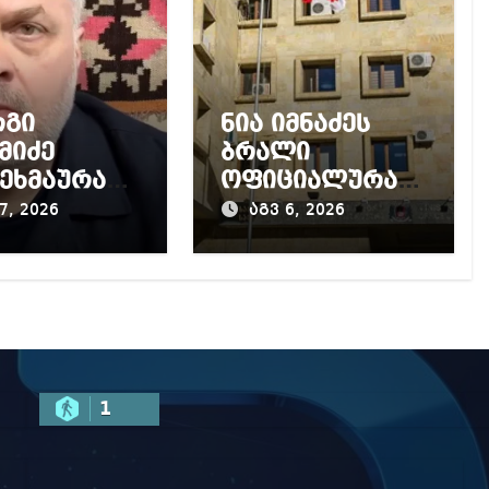
რგი
ნია იმნაძეს
მიძე
ბრალი
ეხმაურა
ოფიციალურად
კურატურის
წაუყენეს –
7, 2026
აგვ 6, 2026
, მის
აღნიშნული
აღმდეგ
მუხლი 13
ყებულ
წლამდე
ძიებას
პატიმრობას
ითვალისწინებს
1