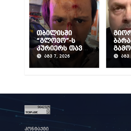
თბილისში
გიო
“გლოვო”-ს
ბარა
კურიერს თავს
გამო
დაესხნენ
პრო
აგვ 7, 2026
აგვ 
მიერ
წინა
დაწ
გამო
კონტაქტი