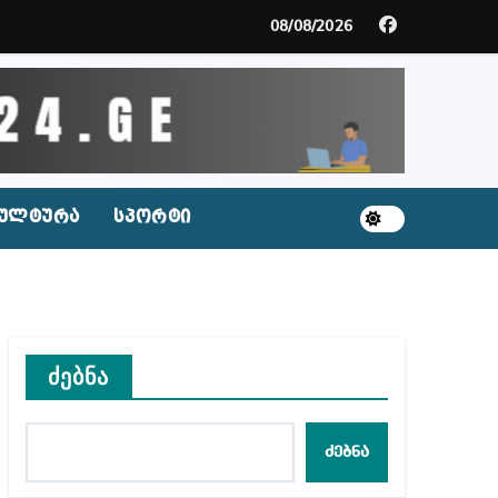
მდე პატიმრობას ითვალისწინებს
08/08/2026
გარემოა შექმნილი რუსი ტურისტებისთვის, ჩვენი კ
ცხვენთ – ეკა კუპატაძე ნანუკა ჟორჟოლიანს
 სამარტოო საკანში მოთავსება, საერთაშორისო ნორმე
ულტურა
სპორტი
ს ნაცვლად ცხენის ხორცი შეჰქონდათ
ლ შეტევაზე ჩვენი ეროვნული იდენტობის წინააღმდე
ს ცენტრის რეკომენდაციები
ძებნა
ძებნა
აშვილი