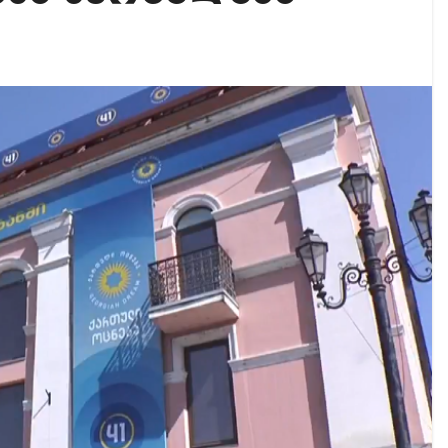
ირდაპირ შექმნან მდინარაძის სამინისტრო – გია ხუხ
აუჩის გარშემო — COVID-19-ის წარმოშობის გამოძიე
ნ ვაგვიანებთ – ლალი მოროშკინა