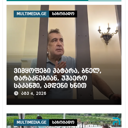
MULTIMEDIA.GE
საზოგადო
ვიმყოფები პატარა, ბნელ,
ტარაკნებიან, უჰაერო
საკანში, ამდენი ხნით
სამარტოო საკანში
აგვ 4, 2026
მოთავსება, საერთაშორისო
ნორმებით, უტოლდება
წამებას და არაადამიანურ
მოპყრობას – სააკაშვილი
MULTIMEDIA.GE
საზოგადო